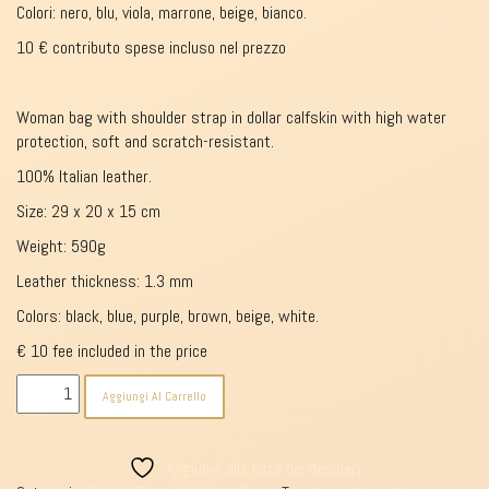
Colori: nero, blu, viola, marrone, beige, bianco.
10 € contributo spese incluso nel prezzo
Woman bag with shoulder strap in dollar calfskin with high water
protection, soft and scratch-resistant.
100% Italian leather.
Size: 29 x 20 x 15 cm
Weight: 590g
Leather thickness: 1.3 mm
Colors: black, blue,
purple, brown, beige, white.
€ 10 fee included in the price
Borsa
Aggiungi Al Carrello
donna
10456
quantità
Aggiungi alla lista dei desideri