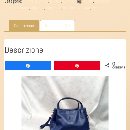
Categorie:
Borse (Donna)
,
DONNA
,
Donna
Tag:
borsa
,
borsetta
,
classic
,
donna
,
elegant
,
elegante
,
leather
,
woman
,
women
Descrizione
Recensioni (0)
Descrizione
0
Share
Pin
CONDIVISION